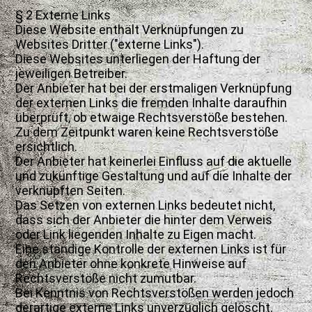
§ 2 Externe Links
Diese Website enthält Verknüpfungen zu
Websites Dritter ("externe Links").
Diese Websites unterliegen der Haftung der
jeweiligen Betreiber.
Der Anbieter hat bei der erstmaligen Verknüpfung
der externen Links die fremden Inhalte daraufhin
überprüft, ob etwaige Rechtsverstöße bestehen.
Zu dem Zeitpunkt waren keine Rechtsverstöße
ersichtlich.
Der Anbieter hat keinerlei Einfluss auf die aktuelle
und zukünftige Gestaltung und auf die Inhalte der
verknüpften Seiten.
Das Setzen von externen Links bedeutet nicht,
dass sich der Anbieter die hinter dem Verweis
oder Link liegenden Inhalte zu Eigen macht.
Eine ständige Kontrolle der externen Links ist für
den Anbieter ohne konkrete Hinweise auf
Rechtsverstöße nicht zumutbar.
Bei Kenntnis von Rechtsverstößen werden jedoch
derartige externe Links unverzüglich gelöscht.