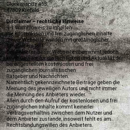
Glockenspitz 455
47809 Krefeld
Disclaimer – rechtliche Hinweise
§ 1 Warnhinweis zu Inhalten
Die kostenlosen und frei zugänglichen Inhalte
dieser Webseite wurden mit größtmöglicher
Sorgfalt erstellt.
Der Anbieter dieser Webseite übernimmt jedoch
keine Gewähr für die Richtigkeit und Aktualität der
bereitgestellten kostenlosen und frei
zugänglichen journalistischen
Ratgeber und Nachrichten.
Namentlich gekennzeichnete Beiträge geben die
Meinung des jeweiligen Autors und nicht immer
die Meinung des Anbieters wieder.
Allein durch den Aufruf der kostenlosen und frei
zugänglichen Inhalte kommt keinerlei
Vertragsverhältnis zwischen dem Nutzer und
dem Anbieter zustande, insoweit fehlt es am
Rechtsbindungswillen des Anbieters.