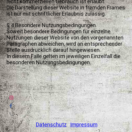
nicht kommerziellen Gebrauch ist erlaubt.
Die Darstellung dieser Website in fremden Frames
ist nur mit schriftlicher Erlaubnis zulässig.
§ 4 Besondere Nutzungsbedingungen
Soweit besondere Bedingungen für einzelne
Nutzungen dieser Website von den vorgenannten
Paragraphen abweichen, wird an entsprechender
Stelle ausdrücklich darauf hingewiesen.
In diesem Falle gelten im jeweiligen Einzelfall die
besonderen Nutzungsbedingungen.
Datenschutz
Impressum