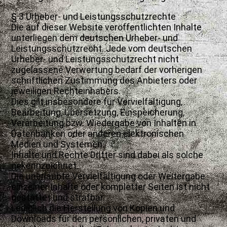
§ 3 Urheber- und Leistungsschutzrechte
Die auf dieser Website veröffentlichten Inhalte
unterliegen dem deutschen Urheber- und
Leistungsschutzrecht. Jede vom deutschen
Urheber- und Leistungsschutzrecht nicht
zugelassene Verwertung bedarf der vorherigen
schriftlichen Zustimmung des Anbieters oder
jeweiligen Rechteinhabers.
Dies gilt insbesondere für Vervielfältigung,
Bearbeitung, Übersetzung, Einspeicherung,
Verarbeitung bzw. Wiedergabe von Inhalten in
Datenbanken oder anderen elektronischen
Medien und Systemen.
Inhalte und Rechte Dritter sind dabei als solche
gekennzeichnet.
Die unerlaubte Vervielfältigung oder Weitergabe
einzelner Inhalte oder kompletter Seiten ist nicht
gestattet und strafbar.
Lediglich die Herstellung von Kopien und
Downloads für den persönlichen, privaten und