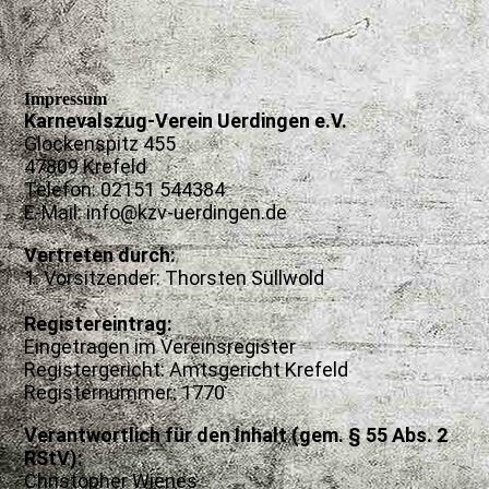
Impressum
Karnevalszug-Verein Uerdingen e.V.
Glockenspitz 455
47809 Krefeld
Telefon: 02151 544384
E-Mail: info@kzv-uerdingen.de
Vertreten durch:
1. Vorsitzender: Thorsten Süllwold
Registereintrag:
Eingetragen im Vereinsregister
Registergericht: Amtsgericht Krefeld
Registernummer: 1770
Verantwortlich für den Inhalt (gem. § 55 Abs. 2
RStV):
Christopher Wienes